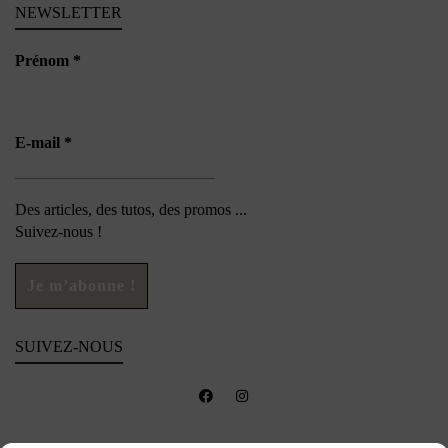
NEWSLETTER
Prénom
*
E-mail
*
Des articles, des tutos, des promos ...
Suivez-nous !
SUIVEZ-NOUS