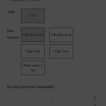
Taille
TU
Base
Clic-clac 3 cm
Clic-clac 4 cm
barrette
Clip 4 cm
Clip 5 cm
Pince croco 3
cm
En stock (peut être commandé)
Barrette
noeud
blanc