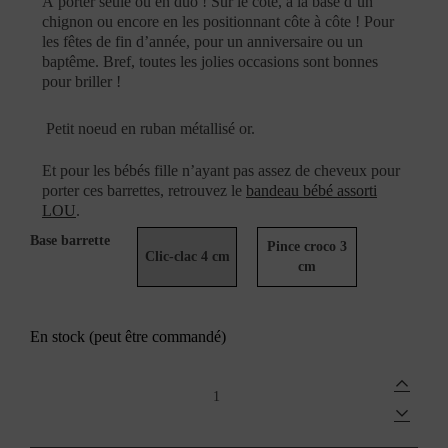
À
porter seule ou en duo ! Sur le côté, à la base d’un
chignon ou encore en les positionnant côte à côte ! Pour
les fêtes de fin d’année, pour un anniversaire ou un
baptême. Bref, toutes les jolies occasions sont bonnes
pour briller !
Petit noeud en ruban métallisé or.
Et pour les bébés fille n’ayant pas assez de cheveux pour
porter ces barrettes, retrouvez le
bandeau bébé assorti
LOU
.
Base barrette
Pince croco 3
Clic-clac 4 cm
cm
En stock (peut être commandé)
Barrettes
dorées
LOT
de