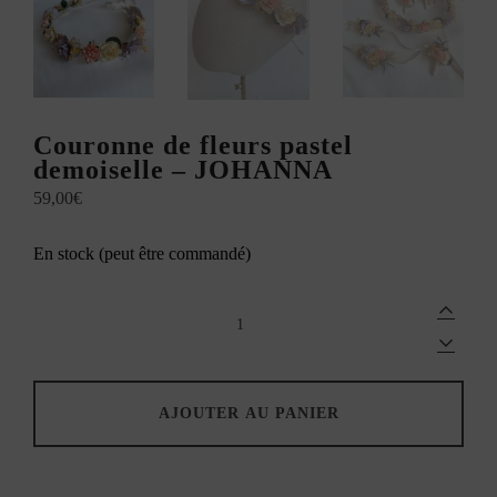
Couronne de fleurs pastel
demoiselle – JOHANNA
59,00
€
En stock (peut être commandé)
Couronne
de
fleurs
pastel
demoiselle
-
AJOUTER AU PANIER
JOHANNA
quantity