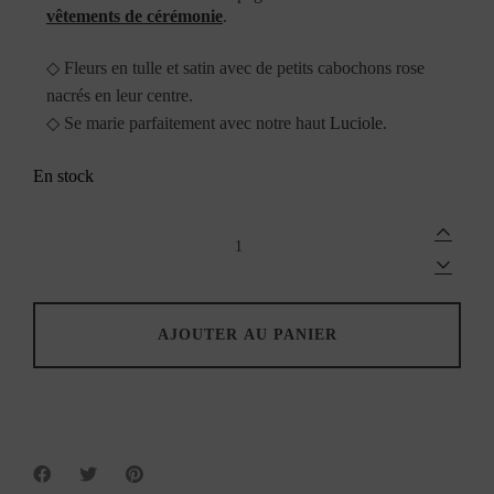
vêtements de cérémonie
.
◇
Fleurs en tulle et satin avec de petits cabochons rose
nacrés en leur centre.
◇
Se marie parfaitement avec notre haut
Luciole
.
En stock
Barrette
fleur
en
tissu
-
Perle
AJOUTER AU PANIER
quantity